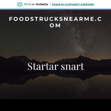
Drivs av
GoDaddy
|
Skapa en kostnadsfri webbplats
FOODSTRUCKSNEARME.C
OM
Startar snart